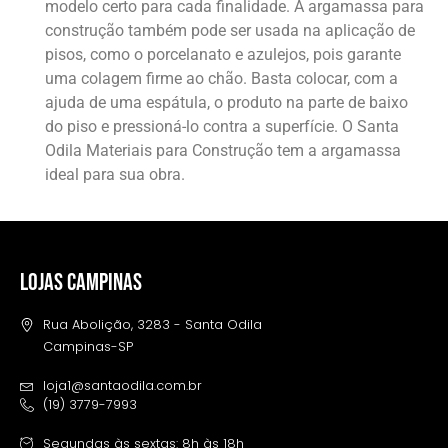
modelo certo para cada finalidade. A argamassa para
construção também pode ser usada na aplicação de
pisos, como o porcelanato e azulejos, pois garante
uma colagem firme ao chão. Basta colocar, com a
ajuda de uma espátula, o produto na parte de baixo
do piso e pressioná-lo contra a superfície. O Santa
Odila Materiais para Construção tem a argamassa
ideal para sua obra.
LOJAS CAMPINAS
Rua Abolição, 3283 - Santa Odila
Campinas-SP
loja1@santaodila.com.br
(19) 3779-7993
Segundas às sextas: 8h às 18h