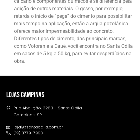
calcário e componentes químicos e se diferencia pela
adição de outros materiais. O gesso, por exemplo,
retarda o início de “pega” do cimento para possibilitar
mais tempo na aplicação, então a argila pozolânica
oferece maior impermeabilidade ao concreto.
Diferentes tipos de cimento, das principais marcas,
como Votoran e a Cauê, você encontra no Santa Odila
em sacos de 5 kg a 50 kg, para evitar desperdícios na
obra.
LOJAS CAMPINAS
Rua Abolição, 3283 - Santa Odila
Campinas-SP
loja1@santaodila.com.br
(19) 3779-7993