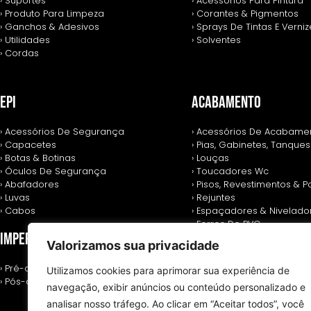
› Suportes
› Acessórios Para Pintura
› Produto Para Limpeza
› Corantes & Pigmentos
› Ganchos & Adesivos
› Sprays De Tintas E Verni
› Utilidades
› Solventes
› Cordas
EPI
ACABAMENTO
› Acessórios De Segurança
› Acessórios De Acabame
› Capacetes
› Pias, Gabinetes, Tanques
› Botas & Botinas
› Louças
› Óculos De Segurança
› Toucadores Wc
› Abafadores
› Pisos, Revestimentos & 
› Luvas
› Rejuntes
› Cabos
› Espaçadores & Nivelado
› Forros De PVC
IMPERMEABILIZANTES
› Gesso & Drywall
Valorizamos sua privacidade
› Pré-obra
Utilizamos cookies para aprimorar sua experiência de
› Pós-obra
navegação, exibir anúncios ou conteúdo personalizado e
analisar nosso tráfego. Ao clicar em “Aceitar todos”, você