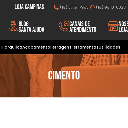
Loja Campinas
(19) 3779-7993
(19) 99113-0323
Blog
Canais de
Nos
Santa Ajuda
atendimento
loj
a
Hidráulica
Acabamento
Ferragens
Ferramentas
Utilidades
Cimento