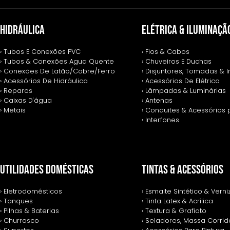
HIDRÁULICA
ELÉTRICA & ILUMINAÇÃ
› Tubos E Conexões PVC
› Fios & Cabos
› Tubos & Conexões Agua Quente
› Chuveiros E Duchas
› Conexões De Latão/Cobre/Ferro
› Disjuntores, Tomadas & I
› Acessórios De Hidráulica
› Acessórios De Elétrica
› Reparos
› Lâmpadas & Luminárias
› Caixas D'água
› Antenas
› Metais
› Conduites & Acessórios 
› Interfones
UTILIDADES DOMÉSTICAS
TINTAS & ACESSÓRIOS
› Eletrodomésticos
› Esmalte Sintético & Verni
› Tanques
› Tinta Latex & Acrílica
› Pilhas & Baterias
› Textura & Grafiato
› Churrasco
› Seladores, Massa Corrida