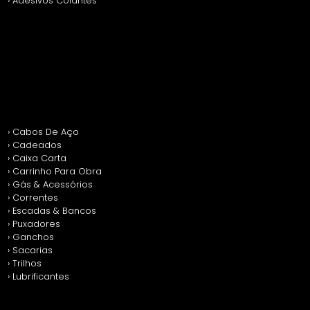
› Adesivos Colantes
› Cabos De Aço
› Cadeados
› Caixa Carta
› Carrinho Para Obra
› Gás & Acessórios
› Correntes
› Escadas & Bancos
› Puxadores
› Ganchos
› Sacarias
› Trilhos
› Lubrificantes