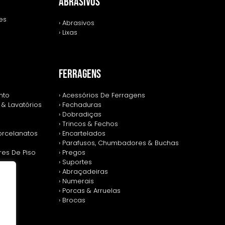
ABRASIVOS
zes
› Abrasivos
› Lixas
FERRAGENS
nto
› Acessórios De Ferragens
 & Lavatórios
› Fechaduras
› Dobradiças
› Trincos & Fechos
Porcelanatos
› Encartelados
› Parafusos, Chumbadores & Buchas
res De Piso
› Pregos
› Suportes
› Abraçadeiras
› Numerais
› Porcas & Arruelas
› Brocas