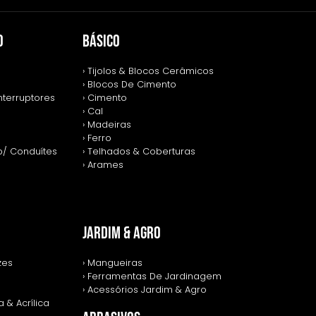
O
BÁSICO
› Tijolos & Blocos Cerâmicos
› Blocos De Cimento
nterruptores
› Cimento
› Cal
› Madeiras
› Ferro
p/ Conduítes
› Telhados & Coberturas
› Arames
JARDIM & AGRO
zes
› Mangueiras
› Ferramentas De Jardinagem
› Acessórios Jardim & Agro
 & Acrílica