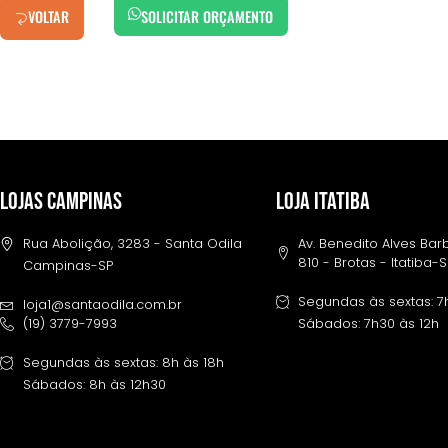
VOLTAR
SOLICITAR ORÇAMENTO
LOJAS CAMPINAS
LOJA ITATIBA
Rua Abolição, 3283 - Santa Odila
Av. Benedito Alves Ba
810 - Brotas - Itatiba-
Campinas-SP
Segundas às sextas: 7
loja1@santaodila.com.br
(19) 3779-7993
Sábados: 7h30 às 12h
Segundas às sextas: 8h às 18h
Sábados: 8h às 12h30